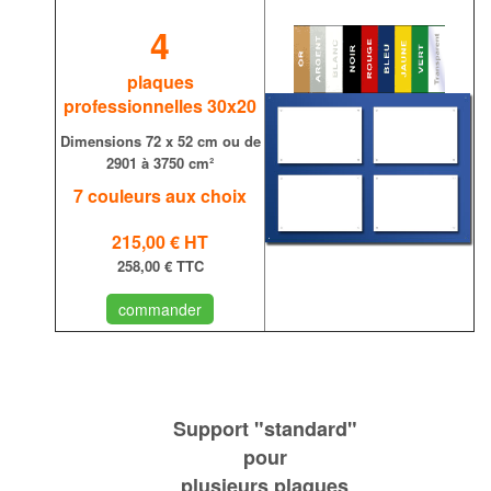
4
plaques
professionnelles 30x20
Dimensions
72 x 52 cm ou de
2901 à 3750 cm
²
7 couleurs aux choix
215,00 €
HT
258,00 € TTC
commander
S
upport
"s
tandard"
pour
plusieurs plaques