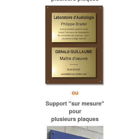
ou
S
upport
"s
ur mesure"
pour
plusieurs plaques