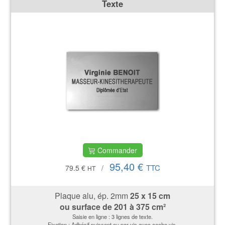
Texte
Commander
95,40 €
TTC
79.5 €
/
HT
Plaque alu, ép. 2mm
25 x 15 cm
ou surface de
201 à 375 cm²
Saisie en ligne : 3 lignes de texte.
Fixation : Adhésif puissant ou par vis avec cache vis.