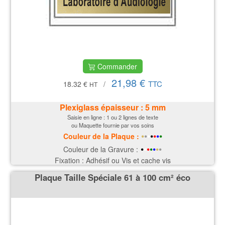
Commander
21,98 €
TTC
18.32 €
/
HT
Plexiglass épaisseur : 5 mm
Saisie en ligne : 1 ou 2 lignes de texte
ou Maquette fournie par vos soins
•
•
•
•
•
•
•
Couleur de la P
laque
:
•
•
•
•
•
•
•
Couleur de la Gravure :
Fixation : Adhésif ou Vis et cache vis
Plaque Taille Spéciale 61 à 100 cm² éco