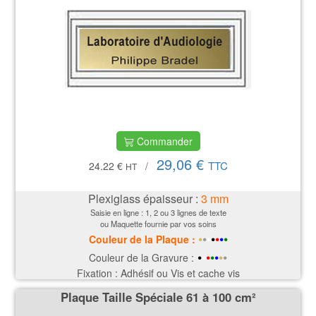
Commander
29,06 €
TTC
24.22 €
/
HT
Plexiglass épaisseur :
3
mm
Saisie en ligne : 1, 2 ou 3 lignes de texte
ou Maquette fournie par vos soins
•
•
•
•
•
•
•
Couleur de la P
laque
:
•
•
•
•
•
•
•
Couleur de la Gravure :
Fixation : Adhésif ou Vis et cache vis
Plaque Taille Spéciale 61 à 100 cm²