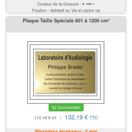
•
•
•
•
•
•
•
Couleur de la Gravure :
Fixation : Adhésif ou Vis et cache vis
Plaque Taille Spéciale 601 à 1200 cm²
Commander
132,19 €
TTC
110.16 €
/
HT
Plexiglass épaisseur : 5 mm