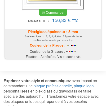
Commander
156,83 €
TTC
130.69 €
/
HT
Plexiglass épaisseur : 5 mm
Saisie en ligne : 1, 2, 3, 4, 5, 6 ou 7 lignes de texte
ou Maquette fournie par vos soins
•
•
•
•
•
•
•
Couleur de la P
laque
:
•
•
•
•
•
•
•
Couleur de la Gravure :
Fixation : Adhésif ou Vis et cache vis
Exprimez votre style et communiquez
avec impact en
commandant une
plaque professionnelle
,
plaque logo
personnalisées en plexiglass ou gravoglass de taille
spéciale dès aujourd'hui. Transformez votre espace avec
des plaques uniques qui répondent à vos besoins