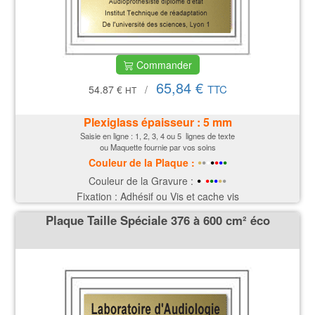
Commander
65,84 €
TTC
54.87 €
/
HT
Plexiglass épaisseur : 5 mm
Saisie en ligne : 1, 2, 3, 4 ou 5 lignes de texte
ou Maquette fournie par vos soins
•
•
•
•
•
•
•
Couleur de la P
laque
:
•
•
•
•
•
•
•
Couleur de la Gravure :
Fixation : Adhésif ou Vis et cache vis
Plaque Taille Spéciale 376 à 600 cm² éco