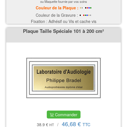
ou Maquette fournie par vos soins
•
•
•
•
•
•
•
Couleur de la P
laque
:
•
•
•
•
•
•
•
Couleur de la Gravure :
Fixation : Adhésif ou Vis et cache vis
Plaque Taille Spéciale 101 à 200 cm²
Commander
46,68 €
TTC
38.9 €
/
HT