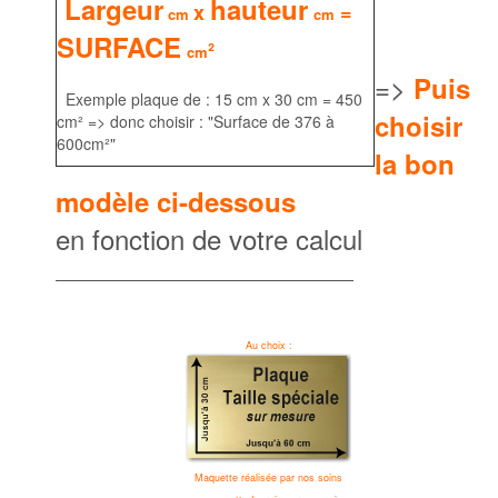
Largeur
hauteur
x
=
cm
cm
SURFACE
²
cm
=>
Puis
Exemple plaque de : 15 cm x 30 cm = 450
choisir
cm² => donc choisir : "Surface de 376 à
600cm²
"
la bon
modèle ci-dessous
en fonction de votre calcul
Au choix :
Maquette réalisée par nos soins