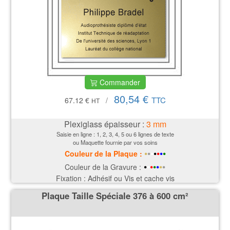
Commander
80,54 €
TTC
67.12 €
/
HT
Plexiglass épaisseur :
3
mm
Saisie en ligne : 1, 2, 3, 4, 5 ou 6 lignes de texte
ou Maquette fournie par vos soins
•
•
•
•
•
•
•
Couleur de la P
laque
:
•
•
•
•
•
•
•
Couleur de la Gravure :
Fixation : Adhésif ou Vis et cache vis
Plaque Taille Spéciale 376 à 600 cm²