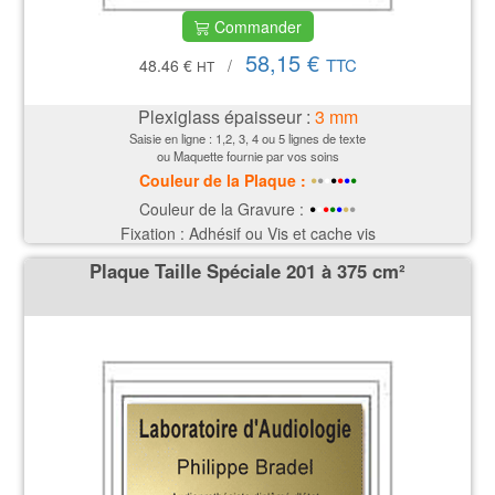
Commander
58,15 €
TTC
48.46 €
/
HT
Plexiglass épaisseur :
3
mm
Saisie en ligne : 1,2, 3, 4 ou 5 lignes de texte
ou Maquette fournie par vos soins
•
•
•
•
•
•
•
Couleur de la P
laque
:
•
•
•
•
•
•
•
Couleur de la Gravure :
Fixation : Adhésif ou Vis et cache vis
Plaque Taille Spéciale 201 à 375 cm²