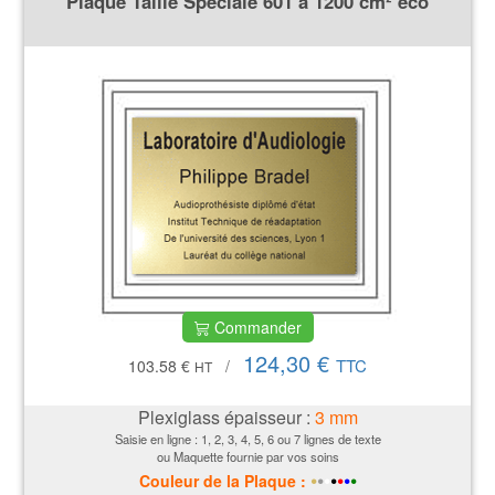
Plaque Taille Spéciale 601 à 1200 cm² éco
Commander
124,30 €
TTC
103.58 €
/
HT
Plexiglass épaisseur :
3
mm
Saisie en ligne : 1, 2, 3, 4, 5, 6 ou 7 lignes de texte
ou Maquette fournie par vos soins
•
•
•
•
•
•
•
Couleur de la P
laque
: