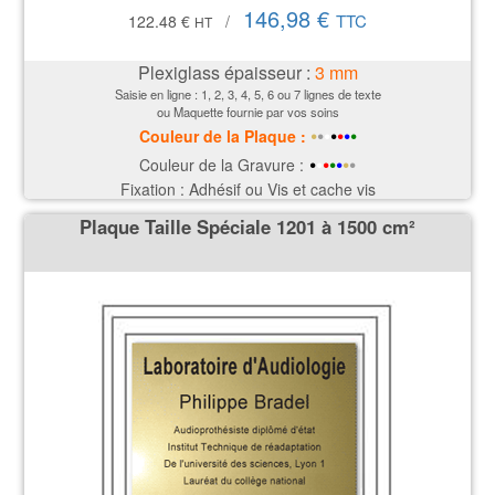
146,98 €
TTC
122.48 €
/
HT
Plexiglass épaisseur :
3
mm
Saisie en ligne : 1, 2, 3, 4, 5, 6 ou 7 lignes de texte
ou Maquette fournie par vos soins
•
•
•
•
•
•
•
Couleur de la P
laque
:
•
•
•
•
•
•
•
Couleur de la Gravure :
Fixation : Adhésif ou Vis et cache vis
Plaque Taille Spéciale 1201 à 1500 cm²