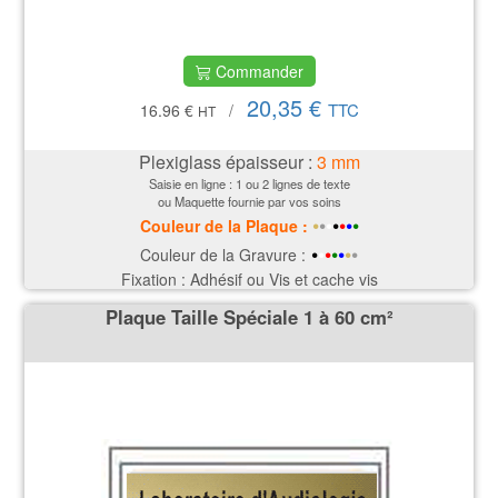
Commander
20,35 €
TTC
16.96 €
/
HT
Plexiglass épaisseur :
3
mm
Saisie en ligne : 1 ou 2 lignes de texte
ou Maquette fournie par vos soins
•
•
•
•
•
•
•
Couleur de la P
laque
:
•
•
•
•
•
•
•
Couleur de la Gravure :
Fixation : Adhésif ou Vis et cache vis
Plaque Taille Spéciale 1 à 60 cm²