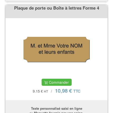
Plaque de porte ou Boîte à lettres Forme 4
Commander
10,98 €
TTC
9.15 €
/
HT
Texte personnalisé saisi en ligne
ou
Maquette fournie par vos soins.