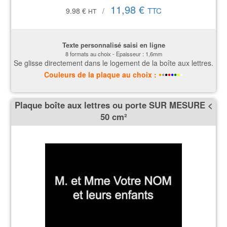
11,98 €
TTC
9.98 €
/
HT
Texte personnalisé saisi en ligne
8 formats au choix - Epaisseur : 1,6mm
Se glisse directement dans le logement de la boîte aux lettres.
•
•
•
•
•
•
•
•
Couleurs
de la plaque
au choix :
Plaque boîte aux lettres ou porte SUR MESURE <
50 cm²