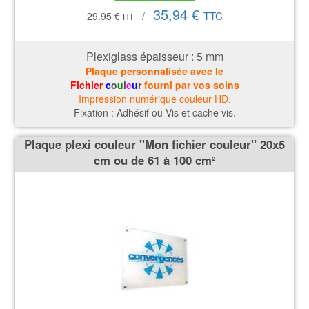
35,94 €
TTC
29.95 €
/
HT
Plexiglass épaisseur : 5
mm
Plaque personnalisée avec le
Fichier
c
o
u
l
e
u
r
fourni par vos soins
Impression numérique couleur HD.
Fixation : Adhésif ou Vis et cache vis.
Plaque plexi couleur ''Mon fichier couleur'' 20x5
cm ou de 61 à 100 cm²