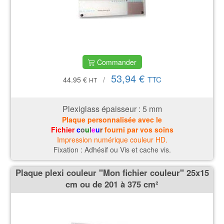
Commander
53,94 €
TTC
44.95 €
/
HT
Plexiglass épaisseur : 5
mm
Plaque personnalisée avec le
Fichier
c
o
u
l
e
u
r
fourni par vos soins
Impression numérique couleur HD.
Fixation : Adhésif ou Vis et cache vis.
Plaque plexi couleur ''Mon fichier couleur'' 25x15
cm ou de 201 à 375 cm²