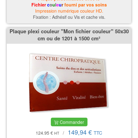
Fichier
c
o
u
l
e
u
r
fourni par vos soins
Impression numérique couleur HD.
Fixation : Adhésif ou Vis et cache vis.
Plaque plexi couleur ''Mon fichier couleur'' 50x30
cm ou de 1201 à 1500 cm²
Commander
149,94 €
TTC
124.95 €
/
HT