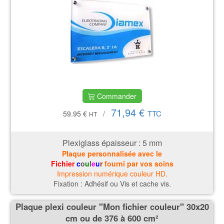
Commander
71,94 €
TTC
59.95 €
/
HT
Plexiglass épaisseur : 5
mm
Plaque personnalisée avec le
Fichier
c
o
u
l
e
u
r
fourni par vos soins
Impression numérique couleur HD.
Fixation : Adhésif ou Vis et cache vis.
Plaque plexi couleur ''Mon fichier couleur'' 30x20
cm ou de 376 à 600 cm²