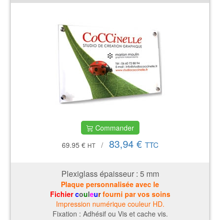
Commander
83,94 €
TTC
69.95 €
/
HT
Plexiglass épaisseur : 5
mm
Plaque personnalisée avec le
Fichier
c
o
u
l
e
u
r
fourni par vos soins
Impression numérique couleur HD.
Fixation : Adhésif ou Vis et cache vis.