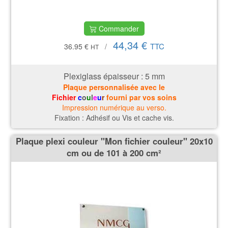
Commander
44,34 €
TTC
36.95 €
/
HT
Plexiglass épaisseur : 5
mm
Plaque personnalisée avec le
Fichier
c
o
u
l
e
u
r
fourni par vos soins
Impression numérique au verso.
Fixation : Adhésif ou Vis et cache vis.
Plaque plexi couleur ''Mon fichier couleur'' 20x10
cm ou de 101 à 200 cm²