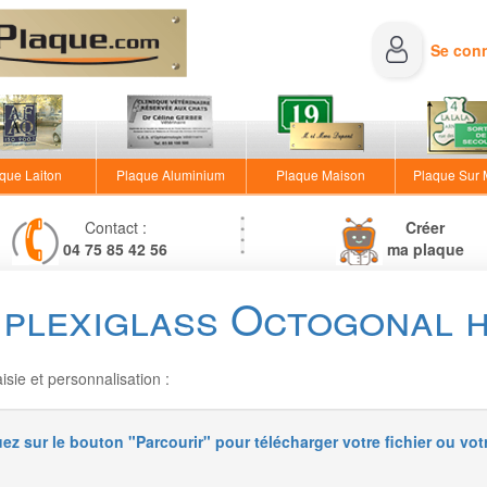
Se con
que Laiton
Plaque Aluminium
Plaque Maison
Plaque Sur
Contact :
Créer
04 75 85 42 56
ma plaque
plexiglass Octogonal 
sie et personnalisation :
uez sur le bouton "Parcourir" pour télécharger votre fichier ou vot