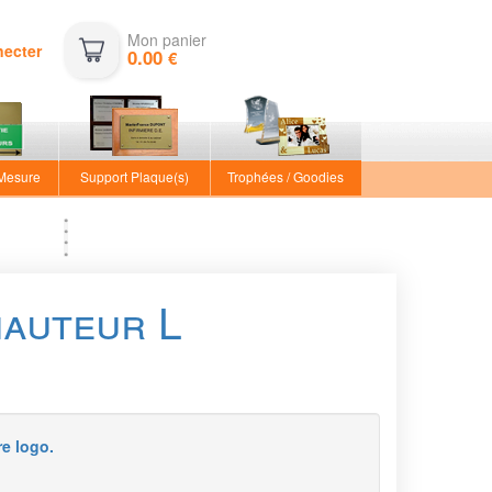
Mon panier
necter
0.00
€
 Mesure
Support Plaque(s)
Trophées / Goodies
hauteur L
re logo.