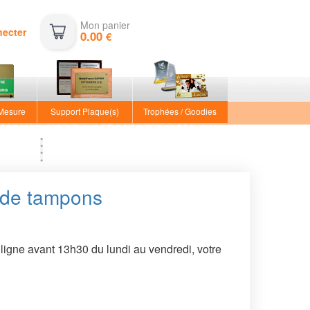
Mon panier
necter
0.00
€
 Mesure
Support Plaque(s)
Trophées / Goodies
e de tampons
ligne avant 13h30 du lundi au vendredi, votre