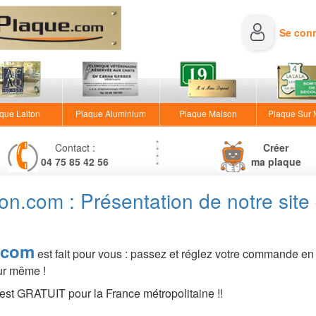
Se con
que Laiton
Plaque Aluminium
Plaque Maison
Plaque Sur
Contact :
Créer
04 75 85 42 56
ma plaque
n.com : Présentation de notre sit
.com
est fait pour vous : passez et réglez votre commande en 
ur même !
est GRATUIT pour la France métropolitaine !!