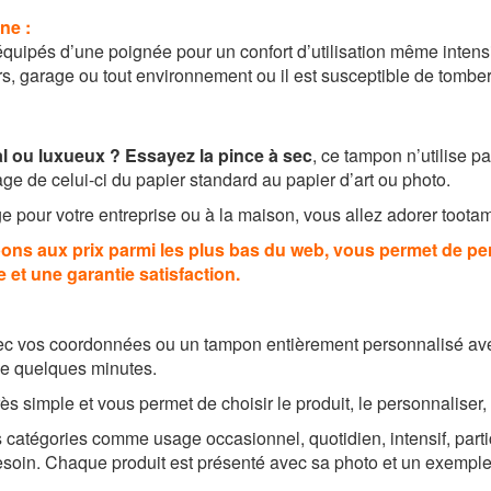
ne :
uipés d’une poignée pour un confort d’utilisation même intensiv
s, garage ou tout environnement ou il est susceptible de tomber
l ou luxueux ? Essayez la pince à sec
, ce tampon n’utilise 
age de celui-ci du papier standard au papier d’art ou photo.
 pour votre entreprise ou à la maison, vous allez adorer toota
ons aux prix parmi les plus bas du web, vous permet de per
e et une garantie satisfaction.
c vos coordonnées ou un tampon entièrement personnalisé avec
e quelques minutes.
simple et vous permet de choisir le produit, le personnaliser, e
 catégories comme usage occasionnel, quotidien, intensif, partic
 besoin. Chaque produit est présenté avec sa photo et un exemp