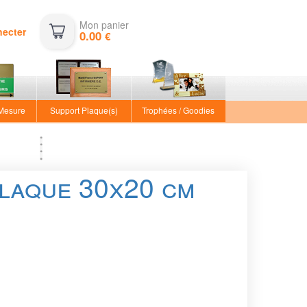
Mon panier
necter
0.00
€
 Mesure
Support Plaque(s)
Trophées / Goodies
plaque 30x20 cm