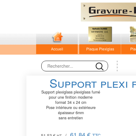
Accueil
Plaque Plexiglas
Pla
Support plexi 
Support plexiglass plexiglass fumé
pour une finition moderne
format 34 x 24 cm
Pose intérieure ou extérieure
épaisseur 6mm
sans entretien
61,84 €
TTC
51.53 €
/
HT