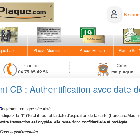
Se con
que Laiton
Plaque Aluminium
Plaque Maison
Plaque Sur
Contact :
Créer
04 75 85 42 56
ma plaque
t CB : Authentification avec date 
R
èglement en ligne sécurisé.
Indiquez le N° (16 chiffres) et la date d'expiration de la carte (Eurocard/Maste
Votre transaction est cryptée
, elle reste donc
confidentielle et protégée
.
Code supplémentaire
,