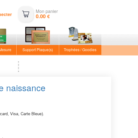
Mon panier
necter
0.00
€
 Mesure
Support Plaque(s)
Trophées / Goodies
de naissance
rcard, Visa, Carte Bleue).