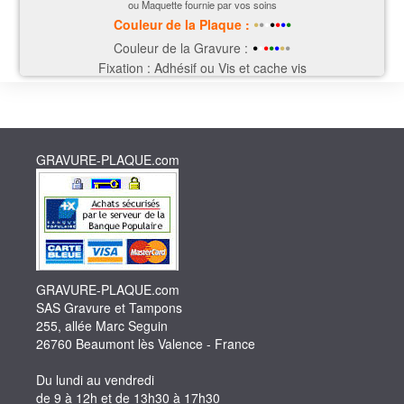
ou Maquette fournie par vos soins
•
•
•
•
•
•
•
Couleur de la P
laque
:
•
•
•
•
•
•
•
Couleur de la Gravure :
Fixation : Adhésif ou Vis et cache vis
GRAVURE-PLAQUE.com
GRAVURE-PLAQUE.com
SAS Gravure et Tampons
255, allée Marc Seguin
26760 Beaumont lès Valence - France
Du lundi au vendredi
de 9 à 12h et de 13h30 à 17h30