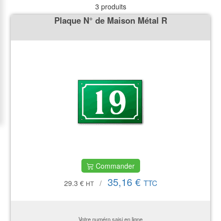
3 produits
Plaque N° de Maison Métal R
Commander
35,16 €
TTC
29.3 €
/
HT
Votre numéro saisi en ligne