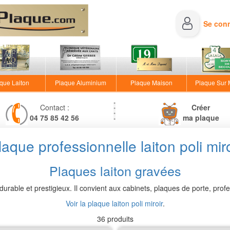
Se con
que Laiton
Plaque Aluminium
Plaque Maison
Plaque Sur
Contact :
Créer
04 75 85 42 56
ma plaque
laque professionnelle laiton poli miro
Plaques laiton gravées
, durable et prestigieux. Il convient aux cabinets, plaques de porte, pro
Voir la plaque laiton poli miroir
.
36 produits