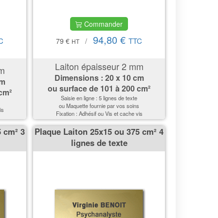
Commander
94,80 €
C
TTC
79 €
/
HT
Laiton épaisseur 2 mm
mm
Dimensions : 20 x 10 cm
cm
ou surface de 101 à 200 cm²
 cm²
Saisie en ligne : 5 lignes de texte
ou Maquette fournie par vos soins
is
Fixation : Adhésif ou Vis et cache vis
5 cm² 3
Plaque Laiton 25x15 ou 375 cm² 4
lignes de texte