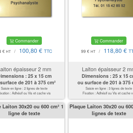
Commander
Commander
100,80 €
118,80 €
TTC
T
4 €
/
99 €
/
HT
HT
aiton épaisseur 2 mm
Laiton épaisseur 2 
imensions : 25 x 15 cm
Dimensions : 25 x 15 
 surface de
201 à 375 cm²
ou surface de
201 à 375
Saisie en ligne : 2 lignes de texte
Saisie en ligne : 3 lignes de texte
ixation : Adhésif ou Vis et cache vis
Fixation : Adhésif ou Vis et cache v
 Laiton 30x20 ou 600 cm² 1
Plaque Laiton 30x20 ou 60
ligne de texte
lignes de texte