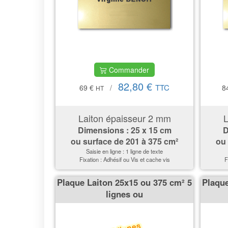
Commander
82,80 €
TTC
69 €
/
8
HT
Laiton épaisseur 2 mm
L
Dimensions : 25 x 15 cm
D
ou surface de
201 à 375 cm²
ou
Saisie en ligne : 1 ligne de texte
Fixation : Adhésif ou Vis et cache vis
F
Plaque Laiton 25x15 ou 375 cm² 5
Plaque
lignes ou