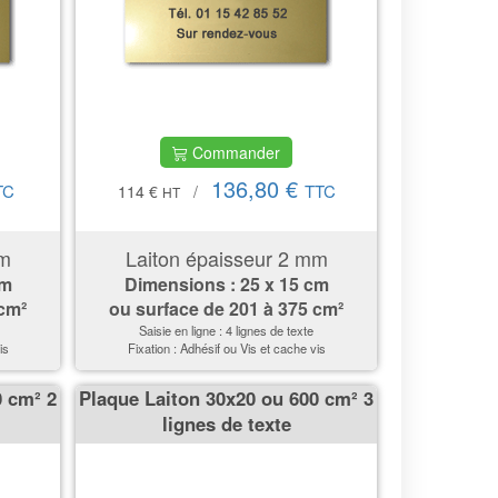
Commander
136,80 €
TC
TTC
114 €
/
HT
mm
Laiton épaisseur 2 mm
cm
Dimensions : 25 x 15 cm
 cm²
ou surface de
201 à 375 cm²
Saisie en ligne : 4 lignes de texte
is
Fixation : Adhésif ou Vis et cache vis
0 cm² 2
Plaque Laiton 30x20 ou 600 cm² 3
lignes de texte