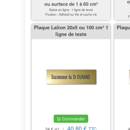
o
ou surface de 1 à 60 cm²
Saisie en ligne : 1 ligne de texte
Fixation : Adhésif ou Vis et cache vis
F
Plaque Laiton 20x5 ou 100 cm² 1
Plaqu
ligne de texte
Commander
40,80 €
TTC
34 €
/
HT