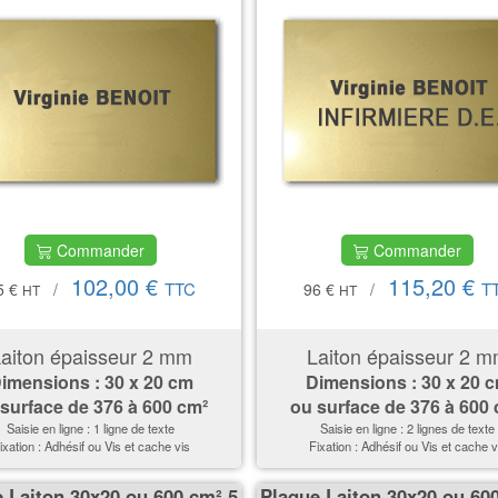
Commander
Commander
102,00 €
115,20 €
TTC
T
5 €
/
96 €
/
HT
HT
aiton épaisseur 2 mm
Laiton épaisseur 2 
imensions : 30 x 20 cm
Dimensions : 30 x 20 
 surface de
376 à 600 cm²
ou surface de
376 à 600
Saisie en ligne : 1 ligne de texte
Saisie en ligne : 2 lignes de texte
ixation : Adhésif ou Vis et cache vis
Fixation : Adhésif ou Vis et cache v
 Laiton 30x20 ou 600 cm² 5
Plaque Laiton 30x20 ou 60