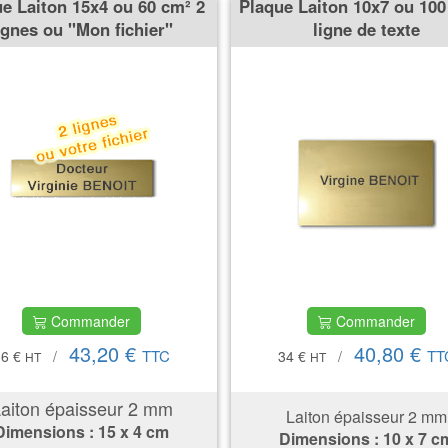
e Laiton 15x4 ou 60 cm² 2
Plaque Laiton 10x7 ou 100
ignes ou ''Mon fichier''
ligne de texte
Commander
Commander
43,20 €
40,80 €
TTC
TT
36 €
/
34 €
/
HT
HT
aiton épaisseur 2 mm
Laiton épaisseur 2 mm
Dimensions :
15 x 4 cm
Dimensions
: 10 x 7 c