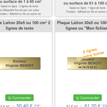
u surface de 1 à 60 cm²
ou surface de
61 à 100 
Saisie en ligne : 2 lignes de texte
Saisie en ligne : 1 ligne de texte
ou Maquette fournie par vos soins
Fixation : Adhésif ou Vis et cache v
ixation : Adhésif ou Vis et cache vis
e Laiton 20x5 ou 100 cm² 2
Plaque Laiton 20x5 ou 100
lignes de texte
lignes ou ''Mon fichier
Commander
Commander
50,40 €
61,20 €
TTC
TT
42 €
/
51 €
/
HT
HT