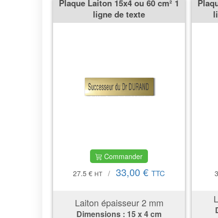
Plaque Laiton 15x4 ou 60 cm² 1
Plaqu
ligne de texte
l
Commander
33,00 €
TTC
27.5 €
/
HT
L
Laiton épaisseur 2 mm
Dimensions :
15 x 4 cm