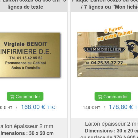
lignes de texte
/ 7 lignes ou ''Mon fichi
Commander
Commander
168,00 €
178,80 €
TTC
T
0 €
/
149 €
/
HT
HT
Laiton épaisseur 2 
aiton épaisseur 2 mm
Dimensions : 30 x 20 
imensions : 30 x 20 cm
ou surface de
376 à 600