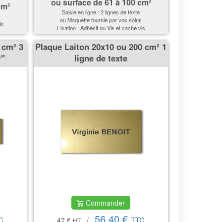
ou surface de
61 à 100 cm²
cm²
Saisie en ligne : 2 lignes de texte
ou Maquette fournie par vos soins
is
Fixation : Adhésif ou Vis et cache vis
 cm² 3
Plaque Laiton 20x10 ou 200 cm² 1
''
ligne de texte
Commander
56,40 €
C
TTC
47 €
/
HT