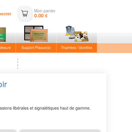
Mon panier
necter
0.00
€
 Mesure
Support Plaque(s)
Trophées / Goodies
ir
fessions libérales et signalétiques haut de gamme.