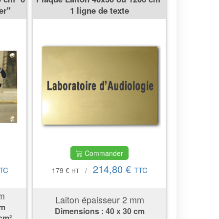
er''
1 ligne de texte
Commander
214,80 €
TC
TTC
179 €
/
HT
mm
Laiton épaisseur 2 mm
cm
Dimensions : 40 x 30 cm
 cm²