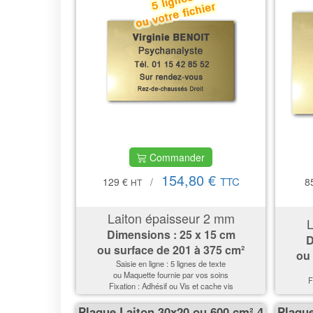
Commander
154,80 €
TTC
129 €
/
8
HT
Laiton épaisseur 2 mm
L
Dimensions : 25 x 15 cm
D
ou surface de
201 à 375 cm²
ou
Saisie en ligne : 5 lignes de texte
ou Maquette fournie par vos soins
F
Fixation : Adhésif ou Vis et cache vis
Plaque Laiton 30x20 ou 600 cm² 4
Plaque