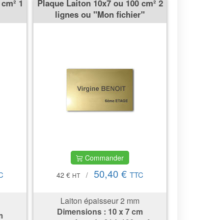
 cm² 1
Plaque Laiton 10x7 ou 100 cm² 2
lignes ou "Mon fichier"
Commander
50,40 €
C
TTC
42 €
/
HT
Laiton épaisseur 2 mm
Dimensions
: 10 x 7 cm
m