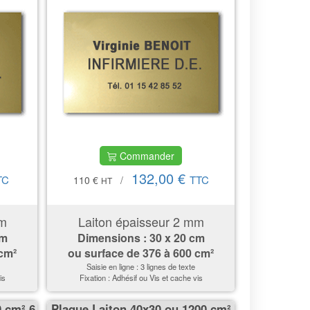
Commander
132,00 €
TC
TTC
110 €
/
HT
mm
Laiton épaisseur 2 mm
cm
Dimensions : 30 x 20 cm
 cm²
ou surface de
376 à 600 cm²
Saisie en ligne : 3 lignes de texte
is
Fixation : Adhésif ou Vis et cache vis
0 cm² 6
Plaque Laiton 40x30 ou 1200 cm²