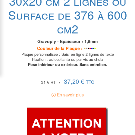
30x20 cm 2 lignes ou
Surface de 376 à 600
cm2
Gravoply - Epaisseur : 1,5mm
•
•
•
•
•
•
•
•
Couleur de la P
laque
:
Plaque personnalisée : Saisi en ligne 2 lignes de texte
Fixation : autocollante ou par vis au choix
Pose intérieur ou extérieur. Sans entretien.
37,20 €
TTC
31 €
/
HT
En savoir plus