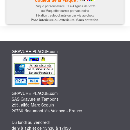
Couleur de la P
laque
:
Plaque personnalisée : 1 à 4 lignes de texte
ou Maquette fournie par vos soins
Fixation : autocollante ou par vis au choix
Pose intérieure ou extérieure. Sans entretien.
GRAVURE-PLAQUE.com
GRAVURE-PLAQUE.com
SAS Gravure et Tampons
255, allée Marc Seguin
26760 Beaumont lès Valence - France
Du lundi au vendredi
de 9 à 12h et de 13h30 à 17h30