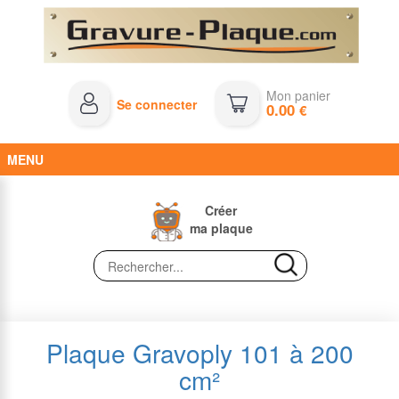
Mon panier
Se connecter
0.00
€
MENU
Créer
ma plaque
Plaque Gravoply 101 à 200
cm²