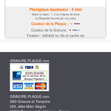
Plexiglass épaisseur : 5 mm
Saisie en ligne : 1, 2 ou 3 lignes de texte
ou Maquette fournie par vos soins
•
•
•
•
•
•
•
Couleur de la P
laque
:
•
•
•
•
•
•
•
Couleur de la Gravure :
Fixation : Adhésif ou Vis et cache vis
GRAVURE-PLAQUE.com
GRAVURE-PLAQUE.com
SAS Gravure et Tampons
255, allée Marc Seguin