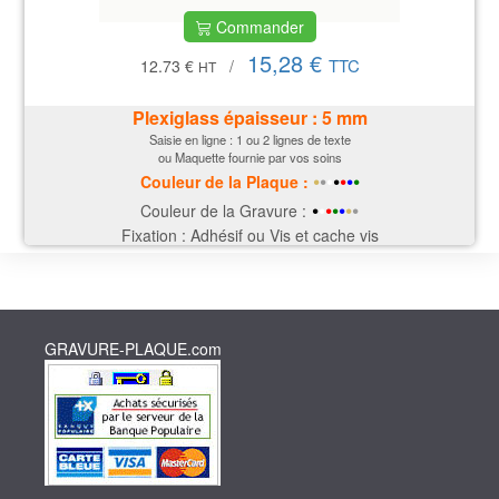
Commander
15,28 €
TTC
12.73 €
/
HT
Plexiglass épaisseur : 5 mm
Saisie en ligne : 1 ou 2 lignes de texte
ou Maquette fournie par vos soins
•
•
•
•
•
•
•
Couleur de la P
laque
:
•
•
•
•
•
•
•
Couleur de la Gravure :
Fixation : Adhésif ou Vis et cache vis
GRAVURE-PLAQUE.com