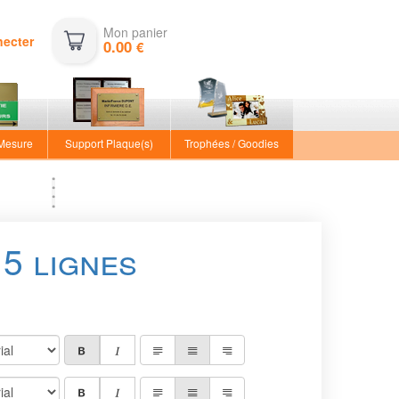
Mon panier
necter
0.00
€
 Mesure
Support Plaque(s)
Trophées / Goodies
5 lignes