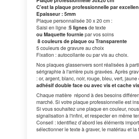
Plaque professionnelle 30x20 cm
C'est la plaque professionnelle par excellen
Epaisseur : 5mm
Plaque personnalisée 30 x 20 cm :
Saisi en ligne :
5 lignes
de texte
ou Maquette fournie
par vos soins
8 couleurs de plaque ou Transparente
5 couleurs de gravure au choix
Fixation : autocollante ou par vis au choix.
Nos plaques glassenvers sont réalisées à parti
sérigraphie à l'arrière puis gravées. Après gra
: or, argent, blanc, noir, rouge, bleu, vert, jaun
adhésif double face ou avec vis et cache vi
Chaque matière répond à des besoins différent
marché. Si votre plaque professionnelle est ins
Si vous souhaitez une plaque en couleur, nou
signalisation à l'infini, et respecter en même t
Conseil : identifiez d’abord les éléments impo
sélectionner le texte à graver, le matériau et la 