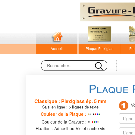
Accueil
Plaque Plexiglas
Pla
Plaque 
Classique : Plexiglass ép. 5 mm
Vou
Saisi en ligne :
5
lignes
de texte
•
•
•
•
•
•
•
Couleur de la P
laque
:
•
•
•
•
•
•
Couleur de la Gravure :
Fixation : Adhésif ou Vis et cache vis