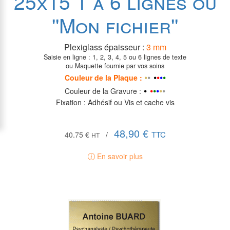
25x15 1 à 6 lignes ou
''Mon fichier''
Plexiglass épaisseur :
3 mm
Saisie en ligne : 1, 2, 3, 4, 5 ou 6 lignes de texte
ou Maquette fournie par vos soins
•
•
•
•
•
•
•
Couleur de la P
laque
:
•
•
•
•
•
•
•
Couleur de la Gravure :
Fixation : Adhésif ou Vis et cache vis
48,90 €
TTC
40.75 €
/
HT
En savoir plus