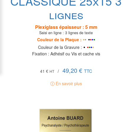
CLASSIQUE 25x15 3
lignes
Plexiglass épaisseur : 5
mm
Saisi en ligne : 3 lignes de texte
•
•
•
•
•
•
•
Couleur de la P
laque
:
•
•
•
•
•
•
Couleur de la Gravure :
Fixation : Adhésif ou Vis et cache vis
49,20 €
TTC
41 €
/
HT
En savoir plus