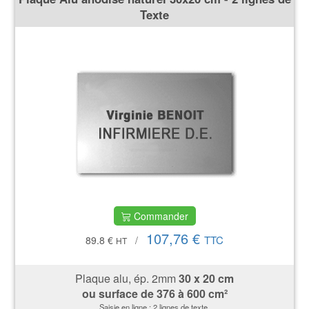
Texte
Commander
107,76 €
TTC
89.8 €
/
HT
Plaque alu, ép. 2mm
30 x 20 cm
ou surface de
376 à 600 cm²
Saisie en ligne : 2 lignes de texte.