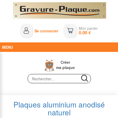
Mon panier
Se connecter
0.00
€
MENU
Créer
ma plaque
Plaques aluminium anodisé
naturel