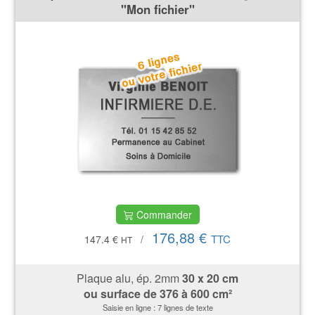
''Mon fichier''
Commander
176,88 €
TTC
147.4 €
/
HT
Plaque alu, ép. 2mm
30 x 20 cm
ou surface de
376 à 600 cm²
Saisie en ligne : 7 lignes de texte