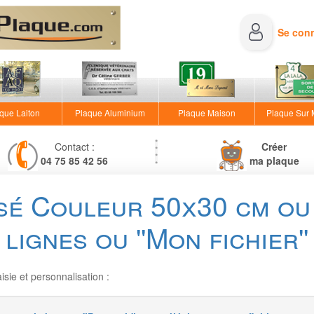
Se con
que Laiton
Plaque Aluminium
Plaque Maison
Plaque Sur
Contact :
Créer
04 75 85 42 56
ma plaque
sé Couleur 50x30 cm ou 
lignes ou ''Mon fichier''
sie et personnalisation :