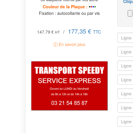
Cliq
•
•
•
•
Couleur de la P
laque
:
Fixation : autocollante ou par vis
177,35 €
TTC
147.79 €
/
HT
En savoir plus