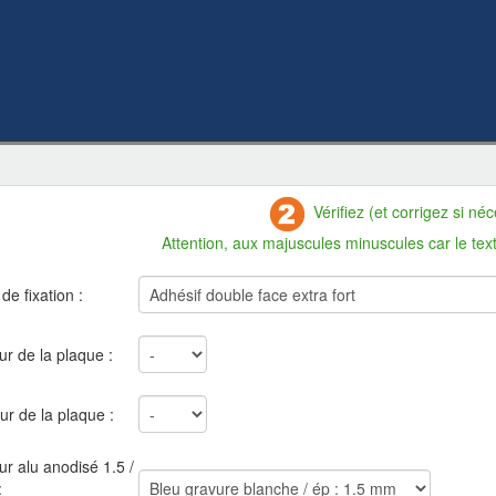
Vérifiez (et corrigez si néc
Attention, aux majuscules minuscules car le texte s
e fixation :
r de la plaque :
r de la plaque :
r alu anodisé 1.5 /
: