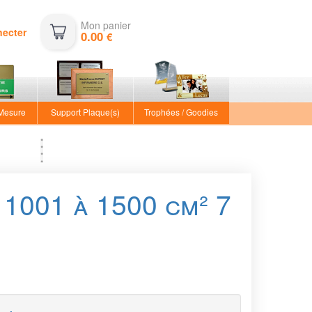
Mon panier
necter
0.00
€
 Mesure
Support Plaque(s)
Trophées / Goodies
1001 à 1500 cm² 7